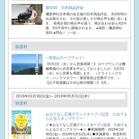
第53回 日本鶏品評会
彌彦神社日本鶏の会主催の日本鶏品評会。 約200羽が
出品展示され、その姿の美しさや鳴き声を競い合いま
す。 長鳴き鶏の鳴き声を競う、鳴き合わせ会も4日午
後、5日午前中に開催されます。 ●場所／彌彦神社
境内 ●問合／（一社...
弥彦村
✨弥彦山ロープウェイ✨
【5月2日（水）から営業再開！】 ロープウェイは機
械整備のため営業を中止しておりましたが、5月2日
（水）から営業を再開します。 （クライミングカ
ー・パノラマタワー・展望食堂は営業中です。）
【お子様遊園はＧＷは毎日開園！】 4月...
2018年03月30日(金)～2018年05月31日(木)
弥彦村
おもてなし広場グランドオープン記念 ためても
らえるスタンプラリー
☆★おもてなし広場グランドオープン記念 ためても
らえるスタンプラリー★☆ ◆実施期間：2018年3月
30日(金)～2018年5月31日(木) ◆実施要領：弥彦村内
の飲食店・お土産店・旅館などの施設を利用してスタ