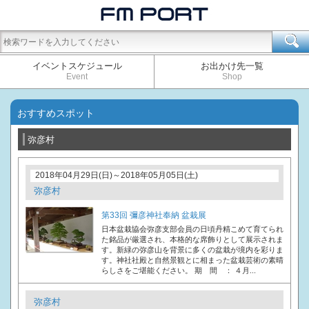
イベントスケジュール
お出かけ先一覧
Event
Shop
おすすめスポット
弥彦村
2018年04月29日(日)～2018年05月05日(土)
弥彦村
第33回 彌彦神社奉納 盆栽展
日本盆栽協会弥彦支部会員の日頃丹精こめて育てられ
た銘品が厳選され、本格的な席飾りとして展示されま
す。新緑の弥彦山を背景に多くの盆栽が境内を彩りま
す。神社社殿と自然景観とに相まった盆栽芸術の素晴
らしさをご堪能ください。 期 間 ： ４月...
弥彦村