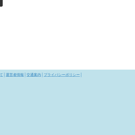
て
│
運営者情報
│
交通案内
│
プライバシーポリシー
│