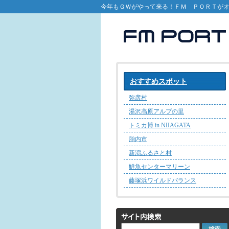
今年もＧＷがやって来る！ＦＭ ＰＯＲＴが
おすすめスポット
弥彦村
湯沢高原アルプの里
トミカ博 in NIIAGATA
胎内市
新潟ふるさと村
鮮魚センターマリーン
藤塚浜ワイルドバランス