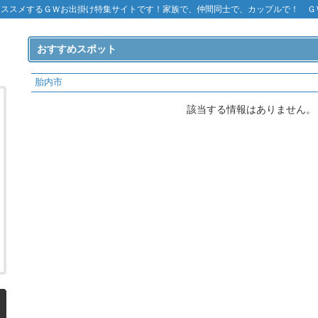
オススメするＧＷお出掛け特集サイトです！家族で、仲間同士で、カップルで！ Ｇ
おすすめスポット
胎内市
該当する情報はありません。